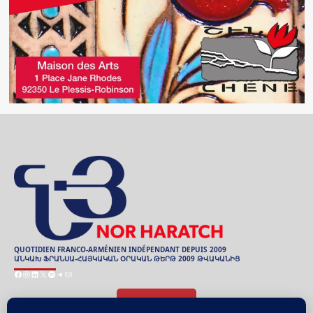
QUOTIDIEN FRANCO-ARMÉNIEN INDÉPENDANT DEPUIS 2009
ԱՆԿԱԽ ՖՐԱՆՍԱ-ՀԱՅԿԱԿԱՆ ՕՐԱԿԱՆ ԹԵՐԹ 2009 ԹՎԱԿԱՆԻՑ
Facebook
Instagram
LinkedIn
X
Spotify
Telegram
Mail
ARCHIVES