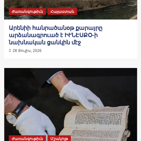
Ժառանգութիւն
Հայաստան
Արենիի հանրածանօթ քարայրը
արձանագրուած է ԻՒՆԷՍՔՕ-ի
նախնական ցանկին մէջ
28 Յուլիս, 2026
Ժառանգութիւն
Մշակոյթ