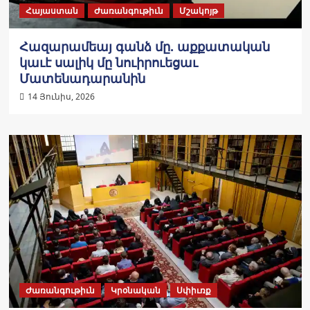
Հայաստան
Ժառանգութիւն
Մշակոյթ
Հազարամեայ գանձ մը. աքքատական
կաւէ սալիկ մը նուիրուեցաւ
Մատենադարանին
14 Յունիս, 2026
Ժառանգութիւն
Կրօնական
Սփիւռք