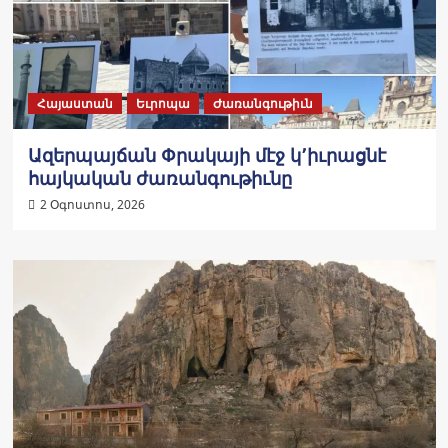
Հայաստան
Եւրոպա
Ժառանգութիւն
Ազերպայճան Փրակայի մէջ կ՚իւրացնէ
հայկական ժառանգութիւնը
2 Օգոստոս, 2026