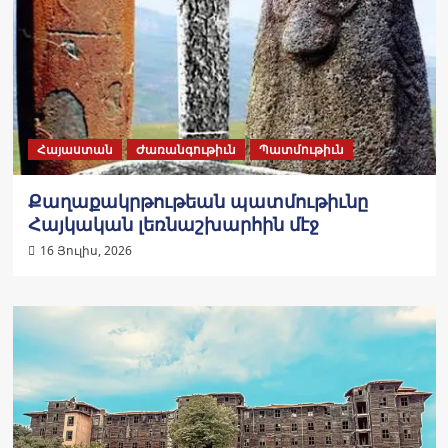
Հայաստան
Ժառանգութիւն
Պատմութիւն
Քաղաքակրթութեան պատմութիւնը
Հայկական լեռնաշխարհին մէջ
16 Յուլիս, 2026