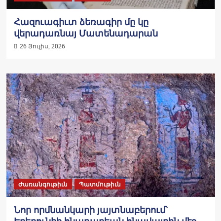
Հազուագիւտ ձեռագիր մը կը
վերադառնայ Մատենադարան
26 Յուլիս, 2026
Ժառանգութիւն
Պատմութիւն
Նոր որմնանկարի յայտնաբերում՝
Էրեբունիի հնադարեան հնավայրին մէջ