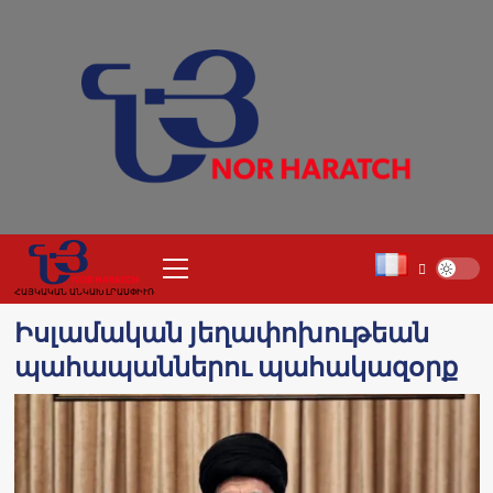
Skip
to
content
Primary
Menu
ՀԱՅԿԱԿԱՆ ԱՆԿԱԽ ԼՐԱՍՓԻՒՌ
Իսլամական յեղափոխութեան
պահապաններու պահակազօրք