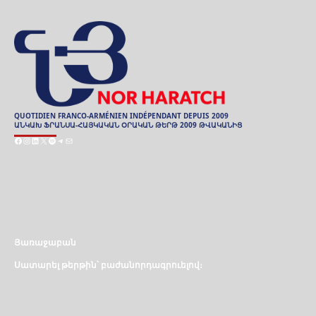
QUOTIDIEN FRANCO-ARMÉNIEN INDÉPENDANT DEPUIS 2009
ԱՆԿԱԽ ՖՐԱՆՍԱ-ՀԱՅԿԱԿԱՆ ՕՐԱԿԱՆ ԹԵՐԹ 2009 ԹՎԱԿԱՆԻՑ
Facebook
Instagram
LinkedIn
X
Spotify
Telegram
Mail
ARCHIVES
ԱՐԽԻՒ
Յառաջաբան
Սատարել թերթին՝ բաժանորդագրուելով։