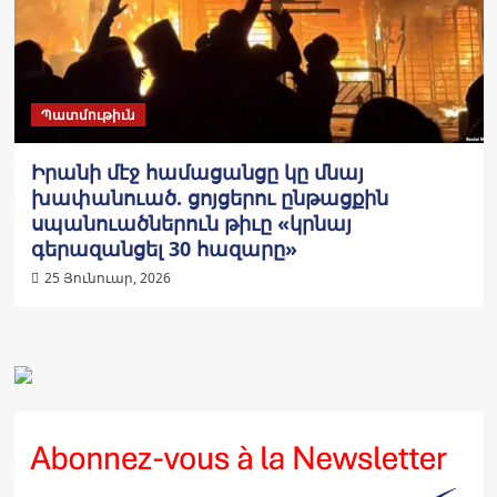
Պատմութիւն
Իրանի մէջ համացանցը կը մնայ
խափանուած. ցոյցերու ընթացքին
սպանուածներուն թիւը «կրնայ
գերազանցել 30 հազարը»
25 Յունուար, 2026