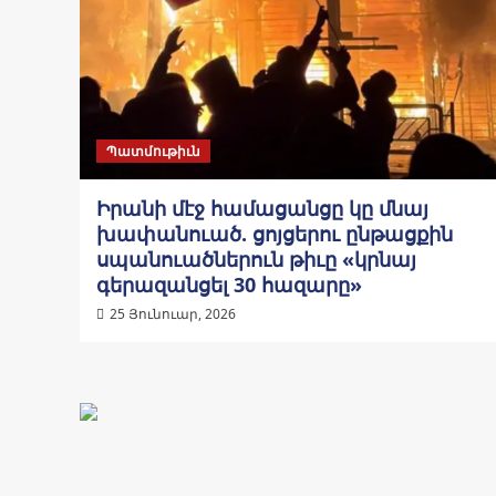
Պատմութիւն
Իրանի մէջ համացանցը կը մնայ
խափանուած. ցոյցերու ընթացքին
սպանուածներուն թիւը «կրնայ
գերազանցել 30 հազարը»
25 Յունուար, 2026