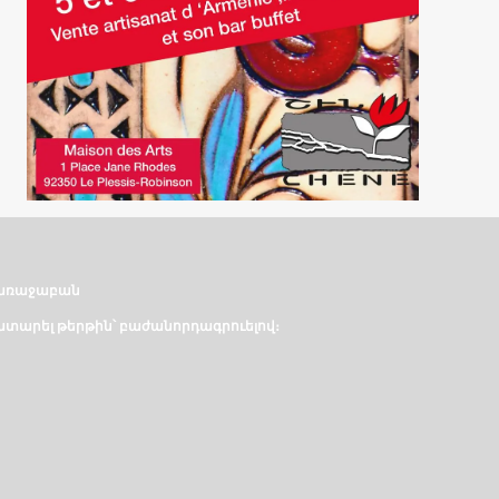
առաջաբան
տարել թերթին՝ բաժանորդագրուելով։