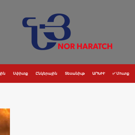
յին
Սփիւռք
Ընկերային
Տեսանիւթ
ԱՐԽԻՒ
✅ Մուտք