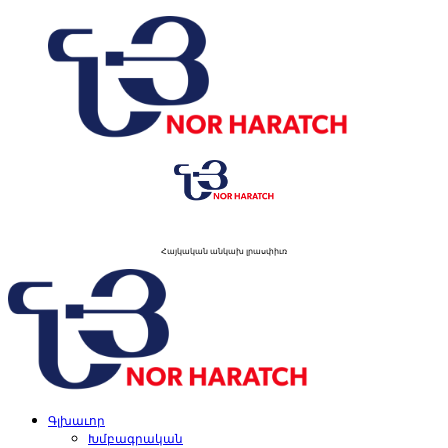
Skip
to
content
Հայկական անկախ լրասփիւռ
Primary
Menu
Գլխաւոր
Խմբագրական