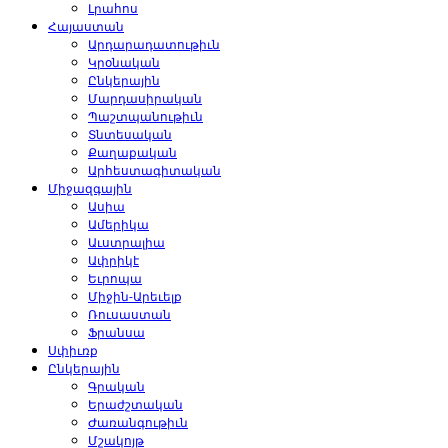
Լրահոս
Հայաստան
Արդարադատութիւն
Կրօնական
Ընկերային
Մարդասիրական
Պաշտպանութիւն
Տնտեսական
Քաղաքական
Արհեստագիտական
Միջազգային
Ասիա
Ամերիկա
Աւստրալիա
Ափրիկէ
Եւրոպա
Միջին-Արեւելք
Ռուսաստան
Ֆրանսա
Սփիւռք
Ընկերային
Գրական
Երաժշտական
Ժառանգութիւն
Մշակոյթ