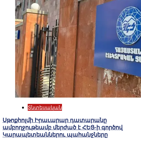
Տնտեսական
Սթոքհոլմի Իրաւարար դատարանը
ամբողջութեամբ մերժած է ՀԵՑ-ի գործով
Կարապետեաններու պահանջները