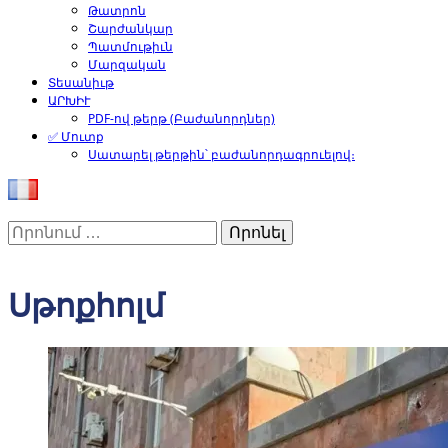
Թատրոն
Շարժանկար
Պատմութիւն
Մարզական
Տեսանիւթ
ԱՐԽԻՒ
PDF-ով թերթ (Բաժանորդներ)
✅ Մուտք
Սատարել թերթին՝ բաժանորդագրուելով։
Որոնել՝
Սթոքհոլմ