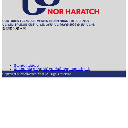
QUOTIDIEN FRANCO-ARMÉNIEN INDÉPENDANT DEPUIS 2009
ԱՆԿԱԽ ՖՐԱՆՍԱ-ՀԱՅԿԱԿԱՆ ՕՐԱԿԱՆ ԹԵՐԹ 2009 ԹՎԱԿԱՆԻՑ
Facebook
Instagram
LinkedIn
X
Spotify
Telegram
Mail
ARCHIVES
ԱՐԽԻՒ
Յառաջաբան
Սատարել թերթին՝ բաժանորդագրուելով։
Copyright © NorHaratch 2026 | All rights reserved.