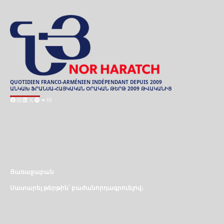
QUOTIDIEN FRANCO-ARMÉNIEN INDÉPENDANT DEPUIS 2009
ԱՆԿԱԽ ՖՐԱՆՍԱ-ՀԱՅԿԱԿԱՆ ՕՐԱԿԱՆ ԹԵՐԹ 2009 ԹՎԱԿԱՆԻՑ
Facebook
Instagram
LinkedIn
X
Spotify
Telegram
Mail
ARCHIVES
ԱՐԽԻՒ
Յառաջաբան
Սատարել թերթին՝ բաժանորդագրուելով։