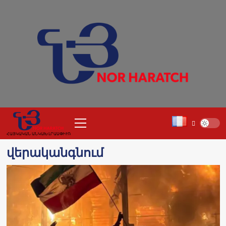
Skip
to
content
Primary
Menu
ՀԱՅԿԱԿԱՆ ԱՆԿԱԽ ԼՐԱՍՓԻՒՌ
վերականգնում