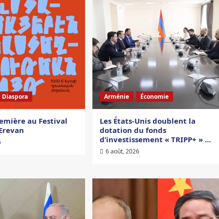
Diaspora
Arménie
Économie
emière au Festival
Les États-Unis doublent la
’Erevan
dotation du fonds
d’investissement « TRIPP+ » …
6
6 août, 2026