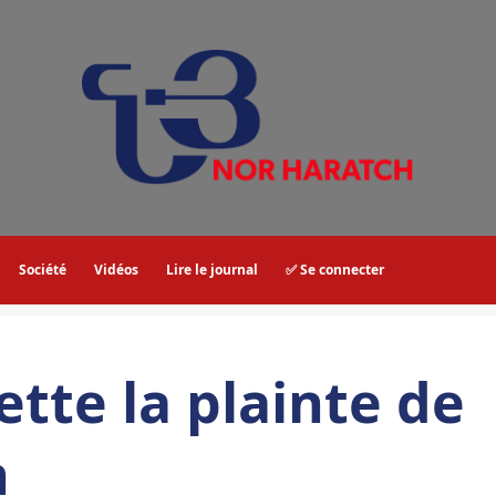
Société
Vidéos
Lire le journal
✅ Se connecter
ette la plainte de
n