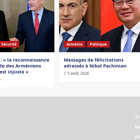
Sécurité
Arménie
Politique
 : « la reconnaissance
Messages de félicitations
de des Arméniens
adressés à Nikol Pachinian
est injuste »
5 août, 2026
6
À 
ARCHIVES
Me
Pol