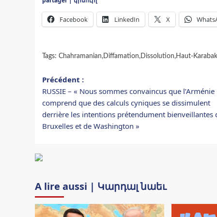
partager | կիսուիլ
Facebook
LinkedIn
X
Whats
Tags:
Chahramanian
,
Diffamation
,
Dissolution
,
Haut-Karaba
Navigation
Précédent :
RUSSIE – « Nous sommes convaincus que l’Arménie
d’article
comprend que des calculs cyniques se dissimulent
derrière les intentions prétendument bienveillantes 
Bruxelles et de Washington »
A lire aussi | Կարդալ նաեւ