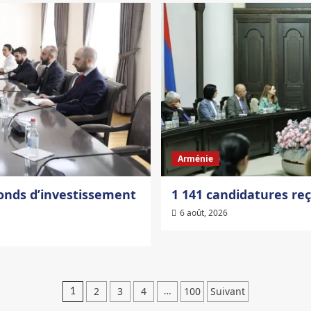
Arménie
fonds d’investissement
1 141 candidatures reç
6 août, 2026
Pagination
2
3
4
100
Suivant
1
…