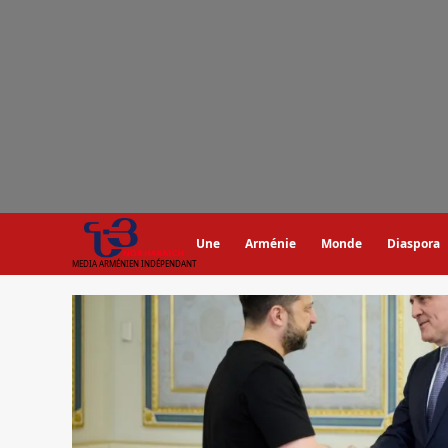
Aller
au
contenu
Une
Arménie
Monde
Diaspora
MEDIA ARMÉNIEN INDÉPENDANT