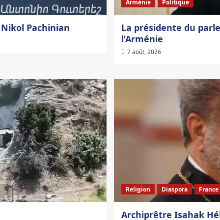
Arménie
Politique
é Nikol Pachinian
La présidente du parl
l’Arménie
7 août, 2026
Religion
Diaspora
France
Archiprêtre Isahak Hé