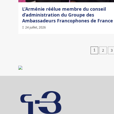
L’Arménie réélue membre du conseil
d’administration du Groupe des
Ambassadeurs Francophones de France
24 juillet, 2026
Pagin
2
3
1
des
public