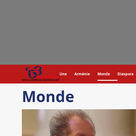
Aller
au
contenu
Une
Arménie
Monde
Diaspora
MEDIA ARMÉNIEN INDÉPENDANT
Monde