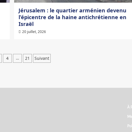
Jérusalem : le quartier arménien devenu
l’épicentre de la haine antichrétienne en
Israël
20 juillet, 2026
ation
4
21
Suivant
…
ations
À 
ARCHIVES
Me
Pol