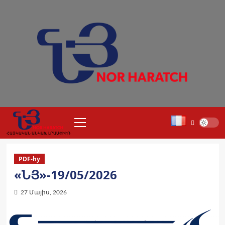
Skip
to
content
Primary
Menu
ՀԱՅԿԱԿԱՆ ԱՆԿԱԽ ԼՐԱՍՓԻՒՌ
PDF-hy
«ՆՅ»-19/05/2026
27 Մայիս, 2026