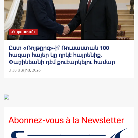
Հայաստան
Ըստ «Ռոյթըրզ»-ի՝ Ռուսաստան 100
հազար հայեր կը ղրկէ հայրենիք,
Փաշինեանի դէմ քուէարկելու համար
30 Մայիս, 2026