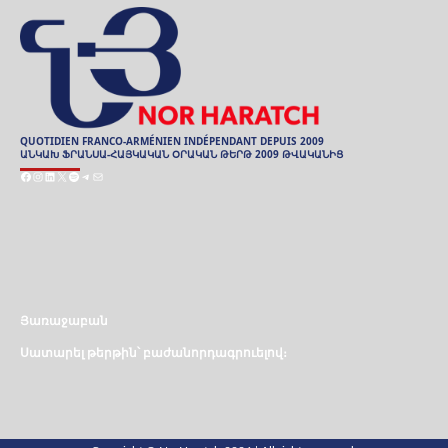
QUOTIDIEN FRANCO-ARMÉNIEN INDÉPENDANT DEPUIS 2009
ԱՆԿԱԽ ՖՐԱՆՍԱ-ՀԱՅԿԱԿԱՆ ՕՐԱԿԱՆ ԹԵՐԹ 2009 ԹՎԱԿԱՆԻՑ
Facebook
Instagram
LinkedIn
X
Spotify
Telegram
Mail
ARCHIVES
ԱՐԽԻՒ
Յառաջաբան
Սատարել թերթին՝ բաժանորդագրուելով։