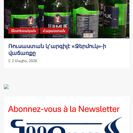
Տնտեսական
Հայաստան
Ռուսաստան կ՚արգիլէ «Ջերմուկ»-ի
վաճառքը
2 Մայիս, 2026