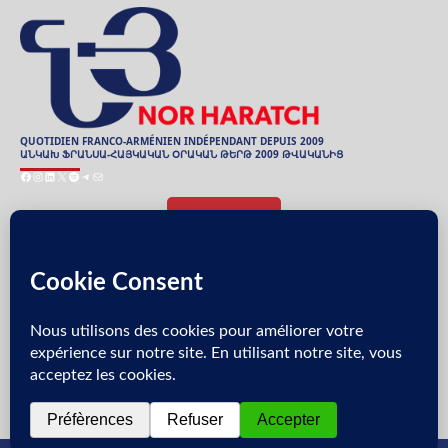
QUOTIDIEN FRANCO-ARMÉNIEN INDÉPENDANT DEPUIS 2009
ԱՆԿԱԽ ՖՐԱՆՍԱ-ՀԱՅԿԱԿԱՆ ՕՐԱԿԱՆ ԹԵՐԹ 2009 ԹՎԱԿԱՆԻՑ
Facebook
Instagram
LinkedIn
X
Spotify
Telegram
Mail
ARCHIVES
ԱՐԽԻՒ
Յառաջաբան
Սատարել թերթին՝ բաժանորդագրուելով։