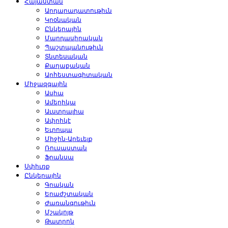
Հայաստան
Արդարադատութիւն
Կրօնական
Ընկերային
Մարդասիրական
Պաշտպանութիւն
Տնտեսական
Քաղաքական
Արհեստագիտական
Միջազգային
Ասիա
Ամերիկա
Աւստրալիա
Ափրիկէ
Եւրոպա
Միջին-Արեւելք
Ռուսաստան
Ֆրանսա
Սփիւռք
Ընկերային
Գրական
Երաժշտական
Ժառանգութիւն
Մշակոյթ
Թատրոն