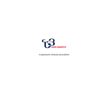
Հայկական անկախ լրասփիւռ