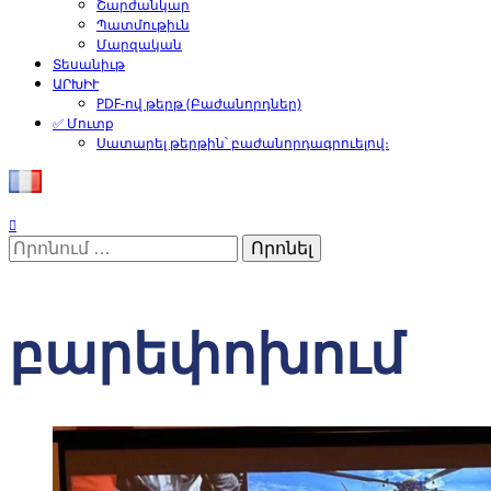
Շարժանկար
Պատմութիւն
Մարզական
Տեսանիւթ
ԱՐԽԻՒ
PDF-ով թերթ (Բաժանորդներ)
✅ Մուտք
Սատարել թերթին՝ բաժանորդագրուելով։
Որոնել՝
բարեփոխում