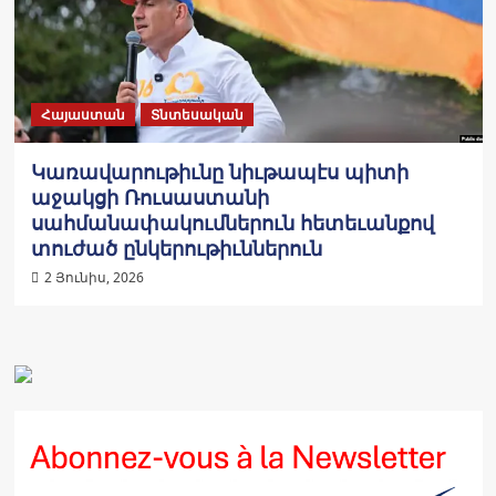
Հայաստան
Տնտեսական
Կառավարութիւնը նիւթապէս պիտի
աջակցի Ռուսաստանի
սահմանափակումներուն հետեւանքով
տուժած ընկերութիւններուն
2 Յունիս, 2026