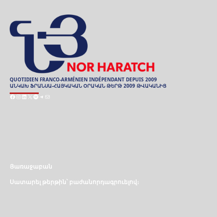
QUOTIDIEN FRANCO-ARMÉNIEN INDÉPENDANT DEPUIS 2009
ԱՆԿԱԽ ՖՐԱՆՍԱ-ՀԱՅԿԱԿԱՆ ՕՐԱԿԱՆ ԹԵՐԹ 2009 ԹՎԱԿԱՆԻՑ
Facebook
Instagram
LinkedIn
X
Spotify
Telegram
Mail
ARCHIVES
ԱՐԽԻՒ
Յառաջաբան
Սատարել թերթին՝ բաժանորդագրուելով։