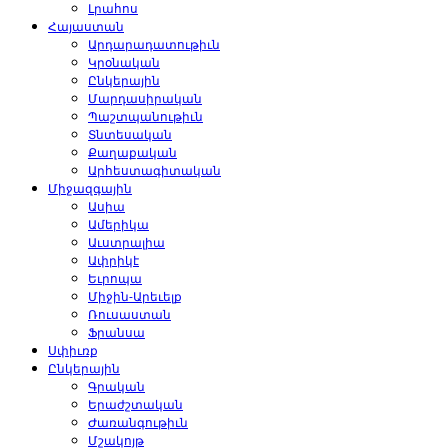
Լրահոս
Հայաստան
Արդարադատութիւն
Կրօնական
Ընկերային
Մարդասիրական
Պաշտպանութիւն
Տնտեսական
Քաղաքական
Արհեստագիտական
Միջազգային
Ասիա
Ամերիկա
Աւստրալիա
Ափրիկէ
Եւրոպա
Միջին-Արեւելք
Ռուսաստան
Ֆրանսա
Սփիւռք
Ընկերային
Գրական
Երաժշտական
Ժառանգութիւն
Մշակոյթ