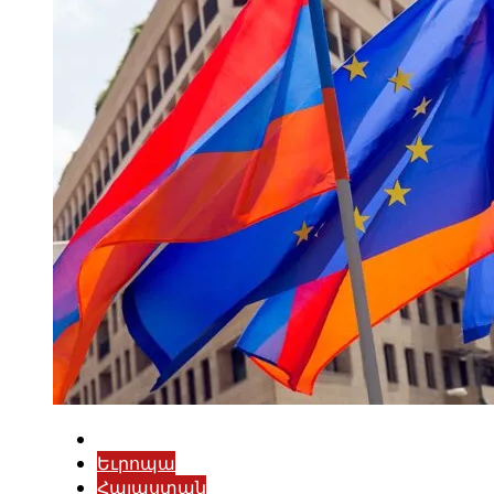
Եւրոպա
Հայաստան