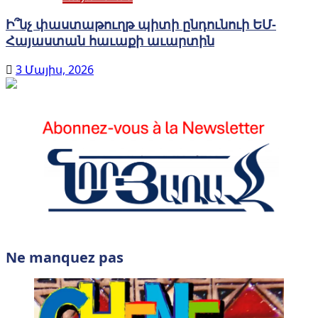
Ի՞նչ փաստաթուղթ պիտի ընդունուի ԵՄ-
Հայաստան հաւաքի աւարտին
3 Մայիս, 2026
Ne manquez pas