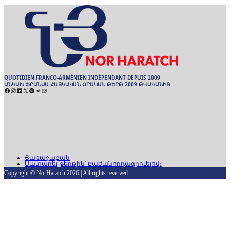
QUOTIDIEN FRANCO-ARMÉNIEN INDÉPENDANT DEPUIS 2009
ԱՆԿԱԽ ՖՐԱՆՍԱ-ՀԱՅԿԱԿԱՆ ՕՐԱԿԱՆ ԹԵՐԹ 2009 ԹՎԱԿԱՆԻՑ
Facebook
Instagram
LinkedIn
X
Spotify
Telegram
Mail
ARCHIVES
ԱՐԽԻՒ
Յառաջաբան
Սատարել թերթին՝ բաժանորդագրուելով։
Copyright © NorHaratch 2026 | All rights reserved.