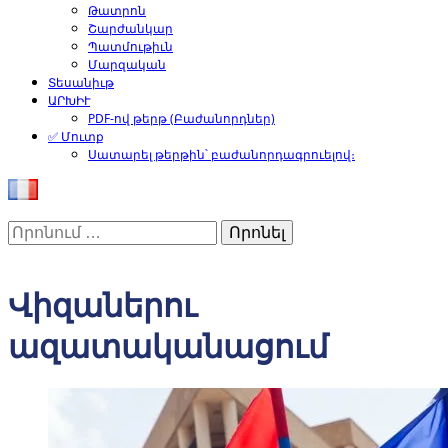
Թատրոն
Շարժանկար
Պատմութիւն
Մարզական
Տեսանիւթ
ԱՐԽԻՒ
PDF-ով թերթ (Բաժանորդներ)
✅ Մուտք
Սատարել թերթին՝ բաժանորդագրուելով։
Որոնել՝
Վիզաներու
ազատականացում