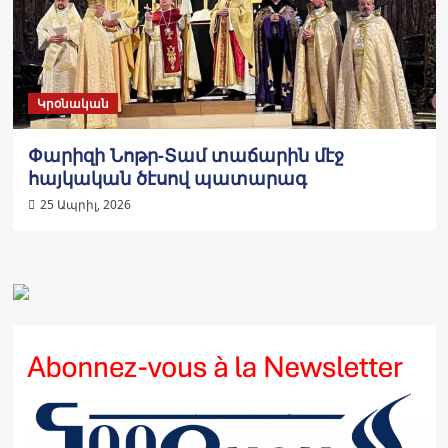
Կրօնական
Փարիզի Նոթր-Տամ տաճարին մէջ
հայկական ծէսով պատարագ
25 Ապրիլ, 2026