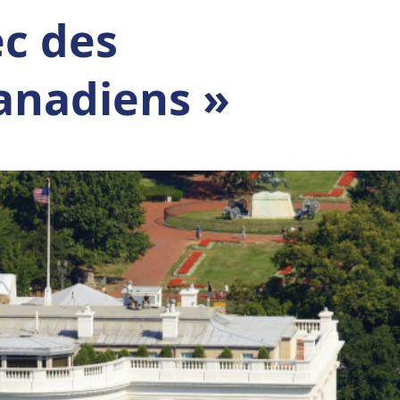
ec des
canadiens »