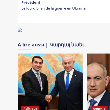
Navigation
Précédent :
Le lourd bilan de la guerre en Ukraine
d’article
A lire aussi | Կարդալ նաեւ
Politique
Arménie