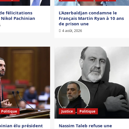
e félicitations
L’Azerbaïdjan condamne le
 Nikol Pachinian
Français Martin Ryan à 10 ans
de prison une
6
4 août, 2026
Politique
Justice
Politique
inian élu président
Nassim Taleb refuse une