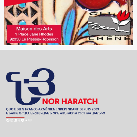
QUOTIDIEN FRANCO-ARMÉNIEN INDÉPENDANT DEPUIS 2009
ԱՆԿԱԽ ՖՐԱՆՍԱ-ՀԱՅԿԱԿԱՆ ՕՐԱԿԱՆ ԹԵՐԹ 2009 ԹՎԱԿԱՆԻՑ
Facebook
Instagram
LinkedIn
X
Spotify
Telegram
Mail
ARCHIVES