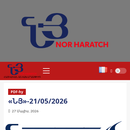
Skip
to
content
Primary
Menu
ՀԱՅԿԱԿԱՆ ԱՆԿԱԽ ԼՐԱՍՓԻՒՌ
PDF-hy
«ՆՅ»-21/05/2026
27 Մայիս, 2026