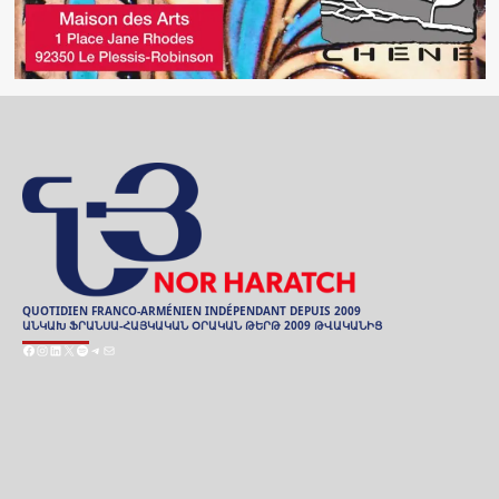
QUOTIDIEN FRANCO-ARMÉNIEN INDÉPENDANT DEPUIS 2009
ԱՆԿԱԽ ՖՐԱՆՍԱ-ՀԱՅԿԱԿԱՆ ՕՐԱԿԱՆ ԹԵՐԹ 2009 ԹՎԱԿԱՆԻՑ
Facebook
Instagram
LinkedIn
X
Spotify
Telegram
E-
mail
ARCHIVES
ԱՐԽԻՒ