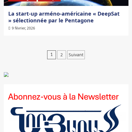
La start-up arméno-américaine « DeepSat
» sélectionnée par le Pentagone
9 février, 2026
Pagination
2
Suivant
1
des
publications