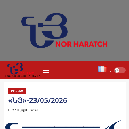
Skip
to
content
Primary
Menu
ՀԱՅԿԱԿԱՆ ԱՆԿԱԽ ԼՐԱՍՓԻՒՌ
PDF-hy
«ՆՅ»-23/05/2026
27 Մայիս, 2026