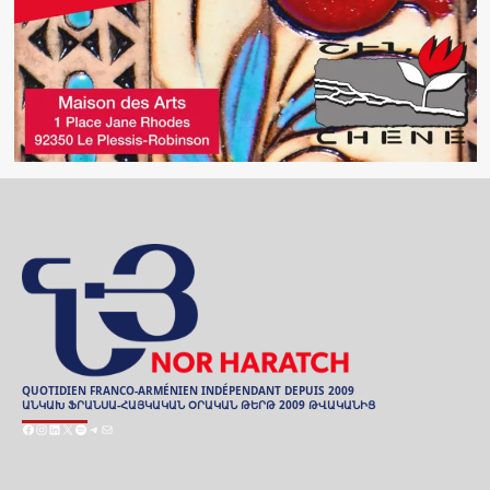
QUOTIDIEN FRANCO-ARMÉNIEN INDÉPENDANT DEPUIS 2009
ԱՆԿԱԽ ՖՐԱՆՍԱ-ՀԱՅԿԱԿԱՆ ՕՐԱԿԱՆ ԹԵՐԹ 2009 ԹՎԱԿԱՆԻՑ
Facebook
Instagram
LinkedIn
X
Spotify
Telegram
Mail
ARCHIVES