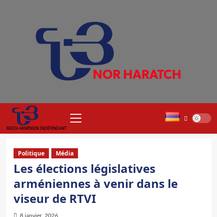
Aller
au
contenu
Menu
principal
MEDIA ARMÉNIEN INDÉPENDANT
Politique
Média
Les élections législatives
arméniennes à venir dans le
viseur de RTVI
8 janvier, 2026