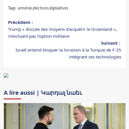
Tags:
arménie
,
élections
,
législatives
Navigation
Précédent :
Trump « discute des moyens d’acquérir le Groenland »,
d’article
n’excluant pas l’option militaire
Suivant :
Israël entend bloquer la livraison à la Turquie de F-35
intégrant ses technologies
A lire aussi | Կարդալ նաեւ