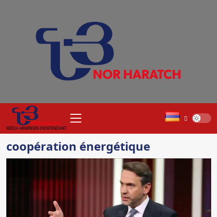
Aller
au
contenu
Menu
principal
MEDIA ARMÉNIEN INDÉPENDANT
coopération énergétique