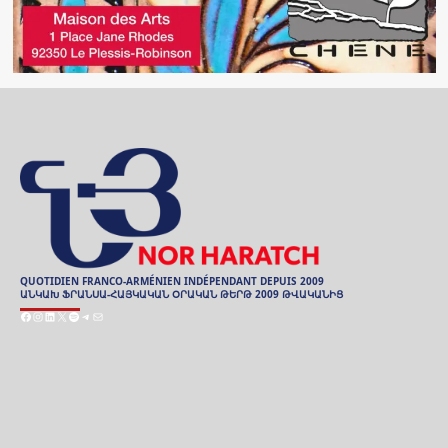
QUOTIDIEN FRANCO-ARMÉNIEN INDÉPENDANT DEPUIS 2009
ԱՆԿԱԽ ՖՐԱՆՍԱ-ՀԱՅԿԱԿԱՆ ՕՐԱԿԱՆ ԹԵՐԹ 2009 ԹՎԱԿԱՆԻՑ
Facebook
Instagram
LinkedIn
X
Spotify
Telegram
E-
mail
ARCHIVES
ԱՐԽԻՒ