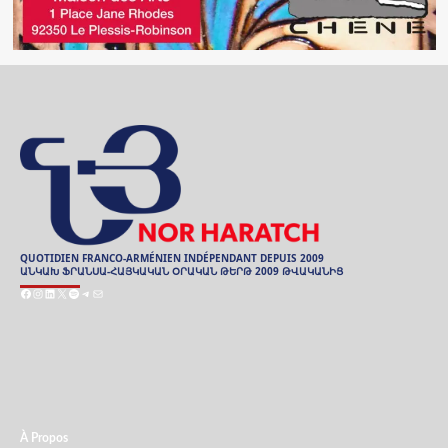
QUOTIDIEN FRANCO-ARMÉNIEN INDÉPENDANT DEPUIS 2009
ԱՆԿԱԽ ՖՐԱՆՍԱ-ՀԱՅԿԱԿԱՆ ՕՐԱԿԱՆ ԹԵՐԹ 2009 ԹՎԱԿԱՆԻՑ
Facebook
Instagram
LinkedIn
X
Spotify
Telegram
E-
mail
ARCHIVES
ԱՐԽԻՒ
À Propos