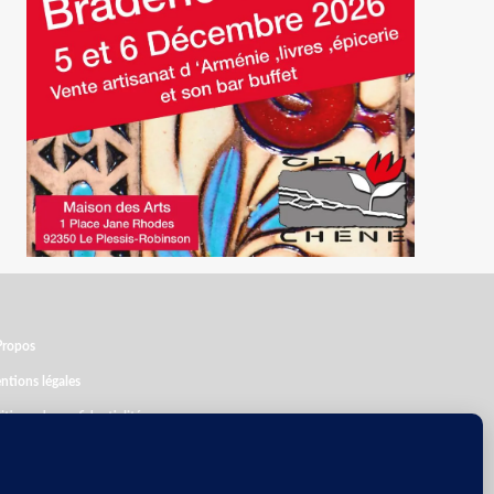
Propos
ntions légales
itique de confidentialité
licité
utenez l’indépendance de NH avec votre abonnement