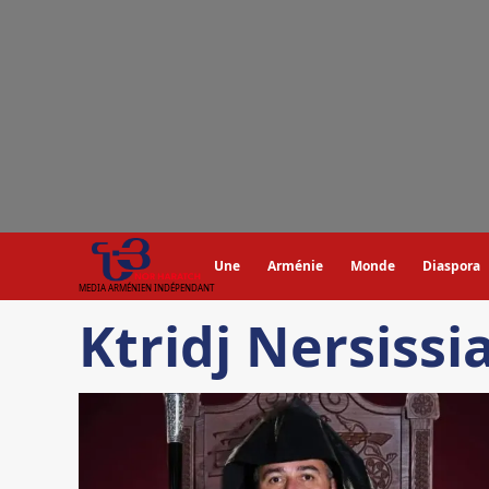
Aller
au
contenu
Une
Arménie
Monde
Diaspora
MEDIA ARMÉNIEN INDÉPENDANT
Ktridj Nersissi