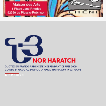
QUOTIDIEN FRANCO-ARMÉNIEN INDÉPENDANT DEPUIS 2009
ԱՆԿԱԽ ՖՐԱՆՍԱ-ՀԱՅԿԱԿԱՆ ՕՐԱԿԱՆ ԹԵՐԹ 2009 ԹՎԱԿԱՆԻՑ
Facebook
Instagram
LinkedIn
X
Spotify
Telegram
E-
mail
ARCHIVES
ԱՐԽԻՒ