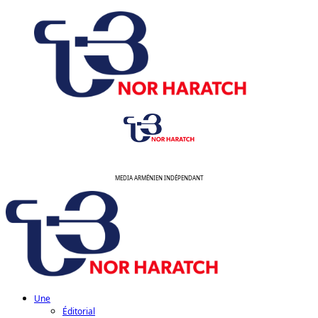
Aller
au
contenu
MEDIA ARMÉNIEN INDÉPENDANT
Menu
principal
Une
Éditorial