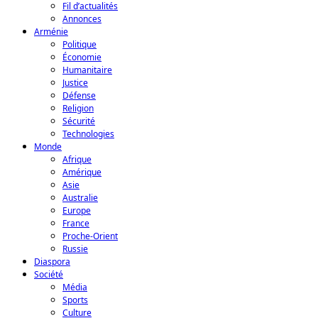
Fil d’actualités
Annonces
Arménie
Politique
Économie
Humanitaire
Justice
Défense
Religion
Sécurité
Technologies
Monde
Afrique
Amérique
Asie
Australie
Europe
France
Proche-Orient
Russie
Diaspora
Société
Média
Sports
Culture