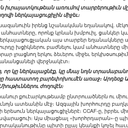
ն իւրայատկութեան առումով տարբերութիւն մը
ղովի ներկայացուցիչին միջեւ։
անազանուին իրենց նշանակման եղանակով. մէկ
՝ անհատները, որոնք կրնան խմբուիլ, ցանկեր կ
 ներկայացուցչական այս տարբեր եղանակները պ
ուրդը խցիկներու բաժնելու կամ անհատները մի
) զիրար լրացնող երկու ձեւերու միջեւ երկխօսու
է անանցանելի վերջնակէտ։
 որ կը ներկայացնէք, կը մնայ նոյն տրամաբանո
նը հաստատող բարեփոխումէն առաջ։ Արդեօք Ա
Միութիւններու ժողովէն։
հանուր քուէարկութեամբ ընտրուածներն ու միո
եւնոյն ատեանին մէջ։ Ազգային խորհուրդը բաղ
 երեսուն ներկայացուցիչներէ։ CCAF-ը, իբրեւ մի
վրդավարացուի։ Այս միացեալ «խորհրդարան»-ը պ
րտականութիւնը պիտի ըլլայ կեանքի կոչել հաւ