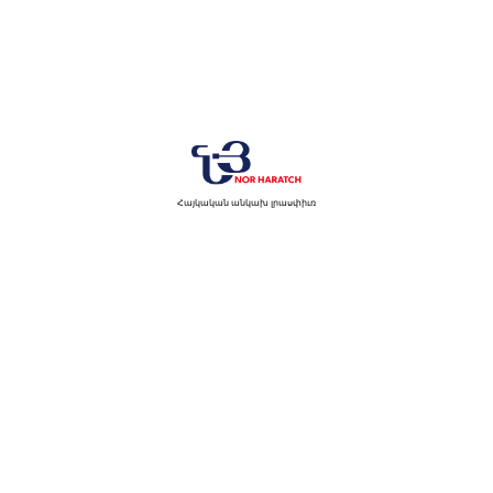
Հայկական անկախ լրասփիւռ