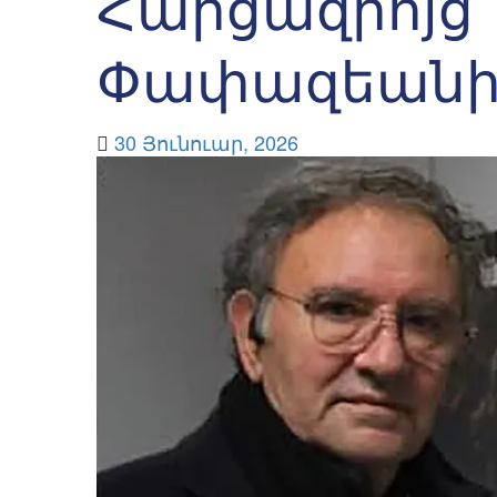
Հարցազրոյց՝
Փափազեանի 
30 Յունուար, 2026