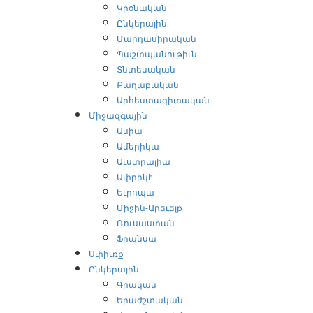
Կրօնական
Ընկերային
Մարդասիրական
Պաշտպանութիւն
Տնտեսական
Քաղաքական
Արհեստագիտական
Միջազգային
Ասիա
Ամերիկա
Աւստրալիա
Ափրիկէ
Եւրոպա
Միջին-Արեւելք
Ռուսաստան
Ֆրանսա
Սփիւռք
Ընկերային
Գրական
Երաժշտական