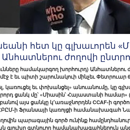
նեանի հետ կը գլխաւորեն «
ի Անհատներու ժողովի ընտրո
նները համակարգող խորհուրդ) Անհատներու ժ
էջ է եւ պիտի շարունակուի մինչեւ Փետրուար 
լ, կառուցել եւ փոխանցել» անուանումը, կը գլխ
րորդ ցանկ մը՝ «Միասին՝ Հայաստանի համար» («U
անով այս ցանկը կ՚առաջնորդեն CCAF-ի գործ
ՀԲԸՄ-ի Ֆրանսայի կառոյցի համանախագահ Ն
ողովին պարագային գործ ունինք համընդհանու
ան գլուխը գտնուող համանախագահներուն անցե