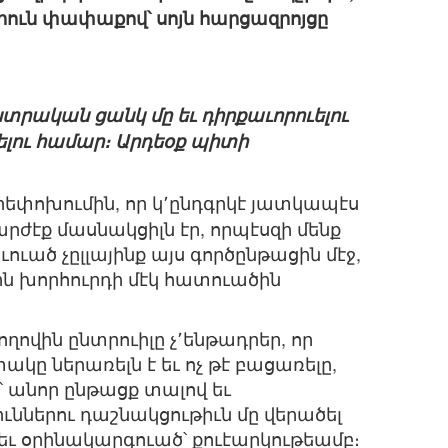
երուն փափաքով՝ սոյն հարցազրոյցը
տրական ցանկ մը եւ դիրքաւորուելու
ելու համար։ Արդեօք պիտի
րեփոխումին, որ կ՚ընդգրկէ յատկապէս
արժէք մասնակցիլն էր, որպէսզի մենք
ուած չըլլայինք այս գործընթացին մէջ,
ային խորհուրդի մէկ հատուածին
ողովին ընտրուիլը չ՚ենթադրեր, որ
կը ներառելն է եւ ոչ թէ բացառելը,
է՝ անոր ընթացք տալով եւ
ններու դաշնակցութիւն մը վերածել
եւ օրինակարգուած՝ քուէարկութեամբ։