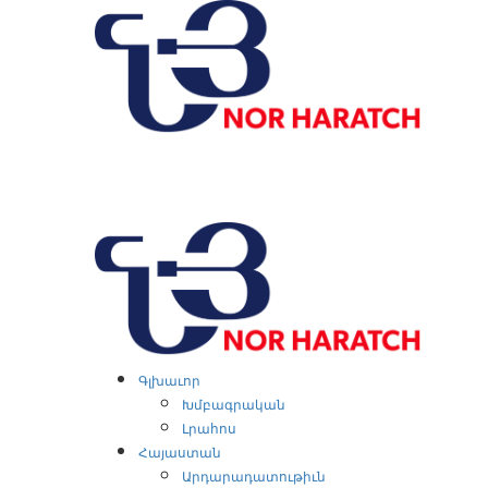
Skip
to
content
Primary
Menu
Գլխաւոր
Խմբագրական
Լրահոս
Հայաստան
Արդարադատութիւն