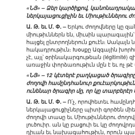
«ՆՅ» – Ձեր կարծիքով, կանոնադրակա
ներկայացուցիչին եւ Միութիւններու ժո
Երկու ժողովները կը զ
Ա. Թ. եւ Մ. Փ. –
միութիւններն են, միւսին պարագային
հայցել ընտրողներուն քուէն։ Սակայն
հակադրութիւն։ Խօսքը Ազգային խորհ
չէ, այլ՝ օրինակարգութեան (légitimité
առաջին փորձառութիւն մըն է եւ ոչ թ
«ՆՅ» – 12 կէտերէ բաղկացած ծրագիրը,
ժողովի համընդհանուր քուէարկութիւ
ունենար ծրագիր մը, որ կը տարբերէր 
Ո՛չ, որովհետեւ համընդ
Ա. Թ. եւ Մ. Փ. –
ներկայացուցիչները պիտի գործեն մի
ժողովի տասը եւ Միութիւններու ժողովի
լուծուիր. ան կը բացուի եւ կը ժողո
դիւան եւ նախագահութիւն, որուն պա