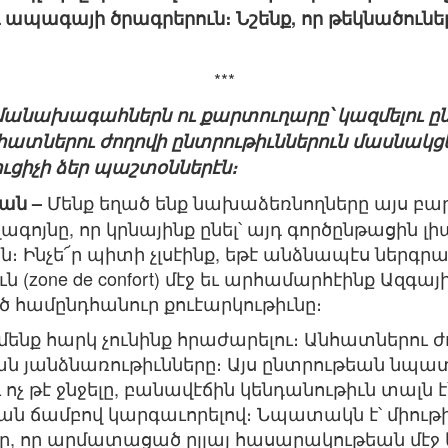
ւ ապագայի ծրագրերուն։ Նշենք, որ թեկնածուն
***
ամանախագահներն ու քարտուղարը՝ կազմելու ըն
նհատներու ժողովի ընտրութիւններուն մասնակց
ւցիչի ձեր պաշտօններէն։
Մենք եղած ենք նախաձեռնողները այս բա
ան –
ոյնը, որ կրնայինք ընել՝ այդ գործընթացին լի
ն։ Ինչե՜ր պիտի չլսէինք, եթէ անձնապէս ներգրաւ
ն (zone de confort) մէջ եւ արհամարհէինք Ազգ
համընդհանուր քուէարկութիւնը։
 մենք հարկ չունինք հրաժարելու։ Անհատներու ժ
ան յանձնառութիւնները։ Այս ընտրութեան նպատա
ւ ոչ թէ ջնջելը, բանավէճին կենդանութիւն տալն 
 ճամբով կարգաւորելով։ Նպատակն է՝ միութիւ
ը, որ արմատացած ըլլայ հասարակութեան մէջ 