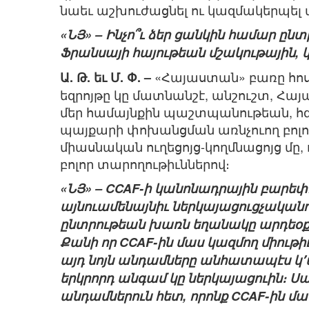
նաեւ աշխուժացնել ու կազմակերպել 
«ՆՅ» – Ինչո՞ւ ձեր ցանկին համար ըն
Ֆրանսայի հայութեան մշակութային, 
«Հայաստան» բառը հոս 
Ա. Թ. եւ Մ. Փ. –
եզրոյթը կը մատնանշէ, անշուշտ, Հայ
մեր համայնքին պաշտպանութեան, հզօր
պայքարի փոխանցման առնչուող բոլո
միասնական ուղեցոյց-կողմնացոյց մը,
բոլոր տարողութիւններով։
«ՆՅ» – CCAF-ի կանոնադրային բարեփո
այնուամենայնիւ ներկայացուցչականո
ընտրութեան խառն եղանակը արդեօք 
Քանի որ CCAF-ին մաս կազմող միութի
այդ նոյն անդամները անհատապէս կ՚
երկրորդ անգամ կը ներկայացուին։ Սա
անդամներուն հետ, որոնք CCAF-ին մա