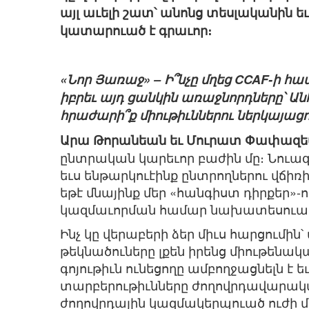
այլ աւելի շատ՝ անոնց տեսլականին ե
կատարուած է գրաւոր։
«Նոր Յառաջ» – Ի՞նչը մղեց CCAF-ի հ
իբրեւ այդ ցանկին առաջնորդները՝ Ա
հրաժարի՞ք միութիւններու ներկայացո
Արա Թորանեան եւ Մուրատ Փափազե
ընտրական կարեւոր բաժին մը։ Նուազագ
եւս ենթարկուէինք ընտրողներու վճիռի
եթէ մնայինք մեր «հանգիստ դիրքեր»-ու
կազմաւորման համար նախատեսուած 
Ինչ կը վերաբերի ձեր միւս հարցումին՝
թեկնածուները լքեն իրենց միութենակ
գոյութիւն ունեցողը ամբողջացնելն է ե
տարբերութիւնները ժողովրդավարական
ժողովրդային կազմակերպուած ուժի մ