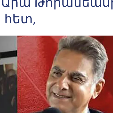
 Արա Թորանեան
հետ,