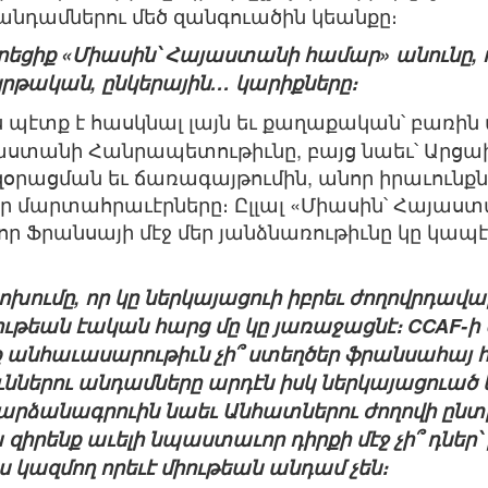
անդամներու մեծ զանգուածին կեանքը։
տրեցիք «Միասին՝ Հայաստանի համար» անունը, ո
կրթական, ընկերային… կարիքները։
պէտք է հասկնալ լայն եւ քաղաքական՝ բառին 
աստանի Հանրապետութիւնը, բայց նաեւ՝ Արցախը
ացման եւ ճառագայթումին, անոր իրաւունքներո
ր մարտահրաւէրները։ Ըլլալ «Միասին՝ Հայաս
 որ Ֆրանսայի մէջ մեր յանձնառութիւնը կը կապ
խումը, որ կը ներկայացուի իբրեւ ժողովրդավա
ւթեան էական հարց մը կը յառաջացնէ։ CCAF-ի
անհաւասարութիւն չի՞ ստեղծեր ֆրանսահայ հա
ւններու անդամները արդէն իսկ ներկայացուած
արձանագրուին նաեւ Անհատներու ժողովի ընտր
 զիրենք աւելի նպաստաւոր դիրքի մէջ չի՞ դնե
ս կազմող որեւէ միութեան անդամ չեն։