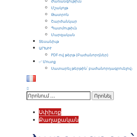
Ժառանգութիւն
Մշակոյթ
Թատրոն
Շարժանկար
Պատմութիւն
Մարզական
Տեսանիւթ
ԱՐԽԻՒ
PDF-ով թերթ (Բաժանորդներ)
✅ Մուտք
Սատարել թերթին՝ բաժանորդագրուելով։
Որոնել՝
Սփիւռք
Քաղաքական