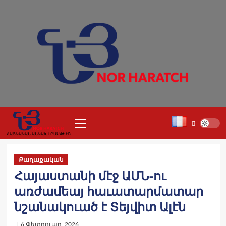
Skip
to
content
Primary
Menu
ՀԱՅԿԱԿԱՆ ԱՆԿԱԽ ԼՐԱՍՓԻՒՌ
Քաղաքական
Հայաստանի մէջ ԱՄՆ-ու
առժամեայ հաւատարմատար
նշանակուած է Տեյվիտ Ալէն
6 Փետրուար, 2026