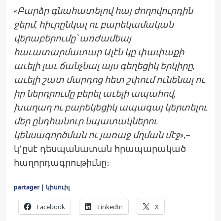
«Բարձր գնահատելով հայ ժողովուրդին
ջերմ, հիւրընկալ ու բարեկամական
վերաբերումը՝ առժամեայ
հաւատարմատար Ալէն կը փափաքի
աւելի լաւ ճանչնալ այս գեղեցիկ երկիրը,
աւելի շատ մարդոց հետ շփում ունենալ ու
իր ներդրումը բերել աւելի ապահով,
խաղաղ ու բարեկեցիկ ապագայ կերտելու
մեր ընդհանուր նպատակներու
կենսագործման ու յառաջ մղման մէջ»
,–
կ՚ըսէ դեսպանատան հրապարակած
հաղորդագրութիւնը։
partager | կիսուիլ
Facebook
LinkedIn
X