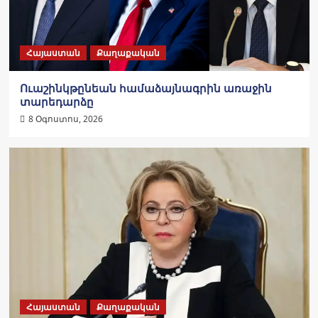
Հայաստան
Քաղաքական
Ուաշինկթընեան համաձայնագրին առաջին
տարեդարձը
8 Օգոստոս, 2026
Հայաստան
Քաղաքական