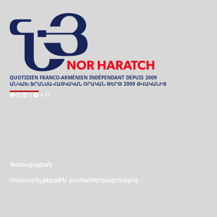
QUOTIDIEN FRANCO-ARMÉNIEN INDÉPENDANT DEPUIS 2009
ԱՆԿԱԽ ՖՐԱՆՍԱ-ՀԱՅԿԱԿԱՆ ՕՐԱԿԱՆ ԹԵՐԹ 2009 ԹՎԱԿԱՆԻՑ
Facebook
Instagram
LinkedIn
X
Spotify
Telegram
Mail
ARCHIVES
ԱՐԽԻՒ
Յառաջաբան
Սատարել թերթին՝ բաժանորդագրուելով։