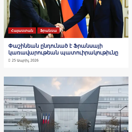
Հայաստան
Ֆրանսա
Փաշինեան ընդունած է Ֆրանսայի
կառավարութեան պատուիրակութիւնը
25 Ապրիլ, 2026