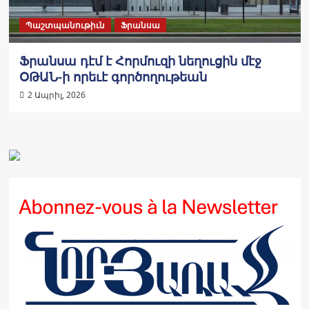
Պաշտպանութիւն
Ֆրանսա
Ֆրանսա դէմ է Հորմուզի նեղուցին մէջ
ՕԹԱՆ-ի որեւէ գործողութեան
2 Ապրիլ, 2026