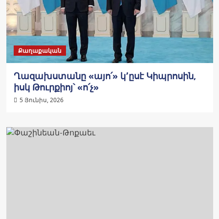
Քաղաքական
Ղազախստանը «այո՛» կ՚ըսէ Կիպրոսին,
իսկ Թուրքիոյ՝ «ո՛չ»
5 Յունիս, 2026