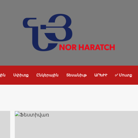
յին
Սփիւռք
Ընկերային
Տեսանիւթ
ԱՐԽԻՒ
✅ Մուտք