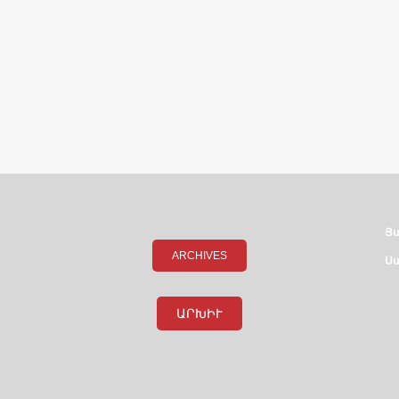
Յ
ARCHIVES
Սա
ԱՐԽԻՒ