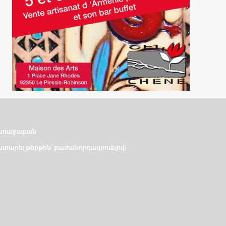
առաջաբան
տարել թերթին՝ բաժանորդագրուելով։