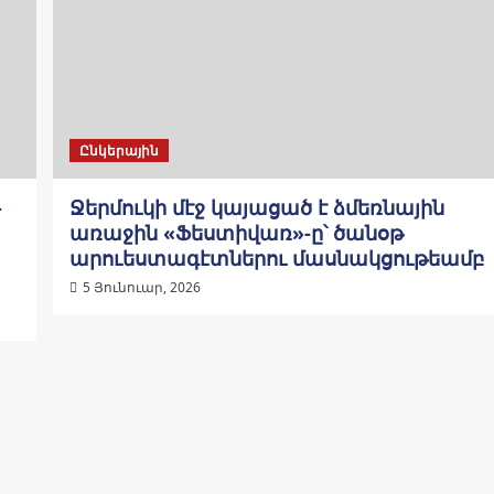
Ընկերային
-
Ջերմուկի մէջ կայացած է ձմեռնային
առաջին «Ֆեստիվառ»-ը՝ ծանօթ
արուեստագէտներու մասնակցութեամբ
5 Յունուար, 2026