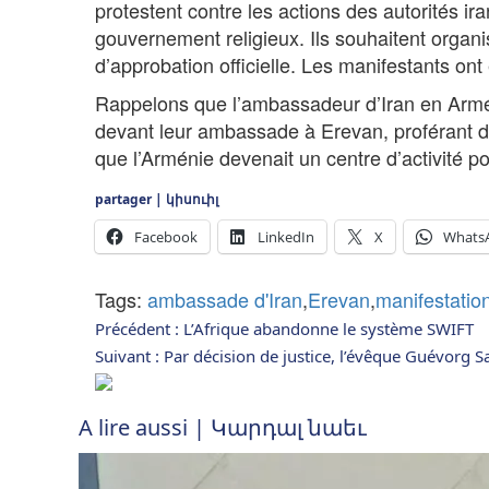
protestent contre les actions des autorités ir
gouvernement religieux. Ils souhaitent organi
d’approbation officielle. Les manifestants on
Rappelons que l’ambassadeur d’Iran en Arménie
devant leur ambassade à Erevan, proférant d
que l’Arménie devenait un centre d’activité pou
partager | կիսուիլ
Facebook
LinkedIn
X
Whats
Tags:
ambassade d'Iran
,
Erevan
,
manifestatio
Navigation
Précédent :
L’Afrique abandonne le système SWIFT
Suivant :
Par décision de justice, l’évêque Guévorg 
d’article
A lire aussi | Կարդալ նաեւ