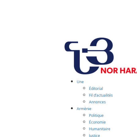
Aller
au
contenu
Menu
principal
Une
Éditorial
Fil d’actualités
Annonces
Arménie
Politique
Économie
Humanitaire
Justice