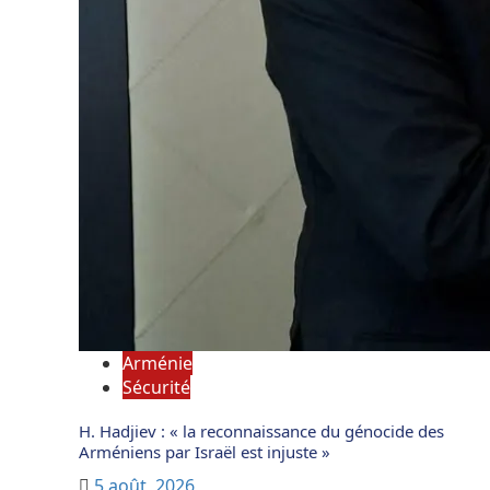
Arménie
Sécurité
H. Hadjiev : « la reconnaissance du génocide des
Arméniens par Israël est injuste »
5 août, 2026