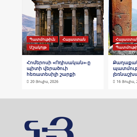
Պատմութիւն
Հայաստան
Հայաստա
Մշակոյթ
Պատմութի
Հոմերոսի «Ոդիսական»-ը
Քաղաքա
պիտի վերածուի
պատմութ
հեռատեսիլի շարքի
լեռնաշխա
20 Յուլիս, 2026
16 Յուլիս,