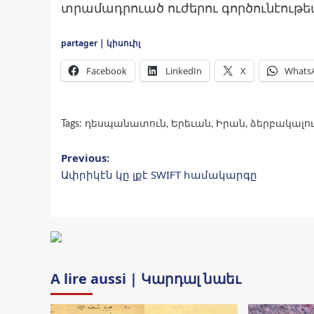
տրա­մադ­րո­ւած ու­ժե­րու գոր­ծունէու­թ
partager | կիսուիլ
Facebook
LinkedIn
X
Whats
Tags:
դեսպանատուն
,
Երեւան
,
Իրան
,
ձերբակալու
Post
Previous:
Ափրիկէն կը լքէ SWIFT համակարգը
navigation
A lire aussi | Կարդալ նաեւ