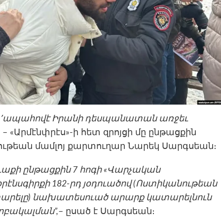
կ՚ապահովէ Իրանի դեսպանատան առջեւ
,
– «Արմէնփրէս»-ի հետ զրոյցի մը ընթացքին
ութեան մամլոյ քարտուղար Նարեկ Սարգսեան։
աւաքի ընթացքին 7 հոգի «Վարչական
էնսգիրքի 182-րդ յօդուածով (Ոստիկանութեան
արելը) նախատեսուած արարք կատարելնուն
րբակալման”,
– ըսած է Սարգսեան։