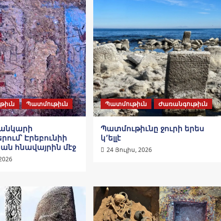
թիւն
Պատմութիւն
Պատմութիւն
Ժառանգութիւն
նանկարի
Պատմութիւնը ջուրի երես
րում՝ Էրեբունիի
կ՚ելլէ
ան հնավայրին մէջ
24 Յուլիս, 2026
 2026