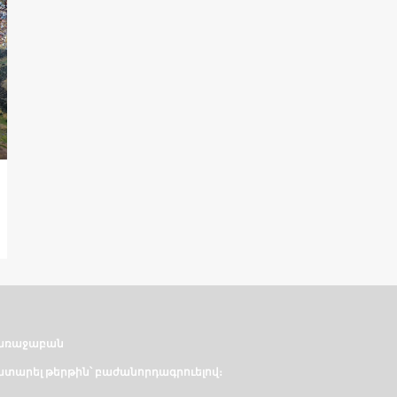
առաջաբան
տարել թերթին՝ բաժանորդագրուելով։