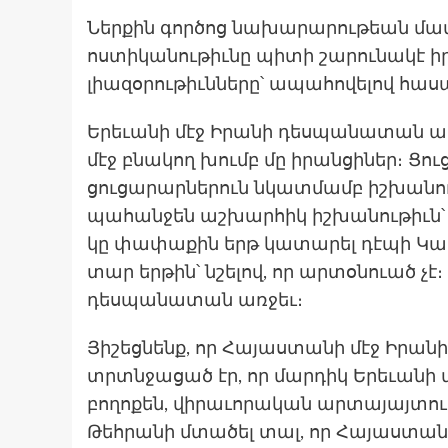
Ներքին գործոց նախարարութեան մամլ
ոստիկանութիւնը պիտի շարունակէ ի
լիազօրութիւնները՝ ապահովելով հա
Երեւանի մէջ Իրանի դեսպանատան առ
մէջ բնակող խումբ մը իրանցիներ։ Ցու
ցուցարարներուն նկատմամբ իշխանութի
պահանջեն աշխարհիկ իշխանութիւն՝
կը փափաքին երթ կատարել դէպի Կապո
տար երթին՝ նշելով, որ արտօնուած չ
դեսպանատան առջեւ։
Յիշեց­նենք, որ Հա­յաս­տա­նի մէջ Իրա­ն
տրտնջա­ցած էր, որ մար­դիկ Երե­ւանի 
բո­ղոքեն, վի­րաւո­րական ար­տա­յայ­տութ
Թեհ­րա­նի մտա­ծել տալ, որ Հա­յաս­տա