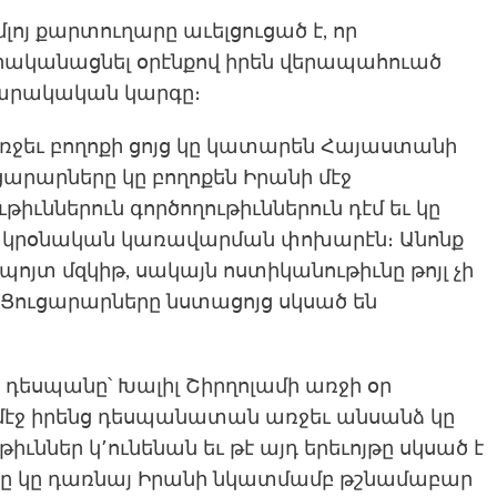
ոյ քարտուղարը աւելցուցած է, որ
րականացնել օրէնքով իրեն վերապահուած
սարակական կարգը։
ջեւ բողոքի ցոյց կը կատարեն Հայաստանի
ցարարները կը բողոքեն Իրանի մէջ
ւններուն գործողութիւններուն դէմ եւ կը
 կրօնական կառավարման փոխարէն։ Անոնք
յտ մզկիթ, սակայն ոստիկանութիւնը թոյլ չի
է։ Ցուցարարները նստացոյց սկսած են
ի դես­պա­նը՝ Խալիլ Շիրղոլամի առ­ջի օր
մէջ իրենց դես­պա­նատան առ­ջեւ ան­սանձ կը
իւններ կ՚ու­նե­նան եւ թէ այդ երե­ւոյ­թը սկսած է
­նը կը դառ­նայ Իրա­նի նկատ­մամբ թշնա­մաբար