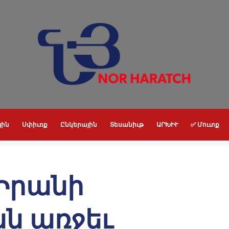
յին
Սփիւռք
Ընկերային
Տեսանիւթ
ԱՐԽԻՒ
✅ Մուտք
Իրանի
ն առջեւ