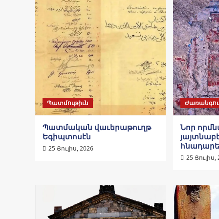
Պատմութիւն
Ժառանգու
Պատմական վաւերաթուղթ
Նոր որմ
Եգիպտոսէն
յայտնաբե
հնադարե
25 Յուլիս, 2026
25 Յուլիս,