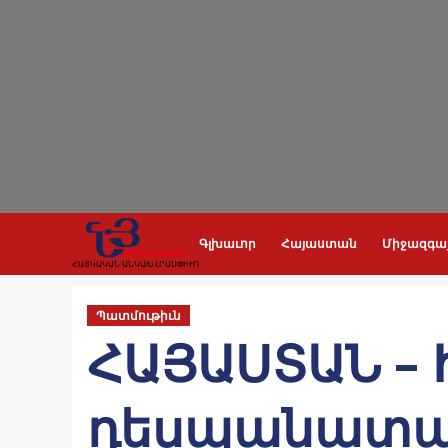
Skip
to
content
Գլխաւոր
Հայաստան
Միջազգա
ՀԱՅԿԱԿԱՆ ԱՆԿԱԽ ԼՐԱՍՓԻՒՌ
Պատմութիւն
ՀԱՅԱՍՏԱՆ – 
դեսպանատա