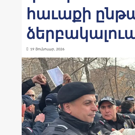
հաւաքի ընթա
ձերբակալուա
19 Յունուար, 2026