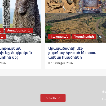
ն
Ժառանգութիւն
ւն
Հայաստան
Պատմութիւն
կրթութեան
Արագածոտնի մէջ
իւնը Հայկական
յայտնաբերուած են 3000-
րհին մէջ
ամեայ հնածոներ
 2026
10 Յուլիս, 2026
Յ
ARCHIVES
Սա