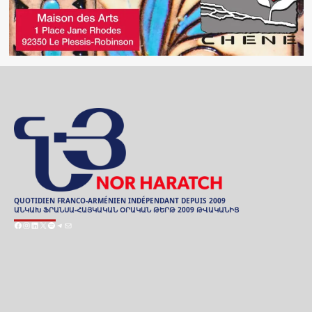
QUOTIDIEN FRANCO-ARMÉNIEN INDÉPENDANT DEPUIS 2009
ԱՆԿԱԽ ՖՐԱՆՍԱ-ՀԱՅԿԱԿԱՆ ՕՐԱԿԱՆ ԹԵՐԹ 2009 ԹՎԱԿԱՆԻՑ
Facebook
Instagram
LinkedIn
X
Spotify
Telegram
E-
mail
ARCHIVES
ԱՐԽԻՒ