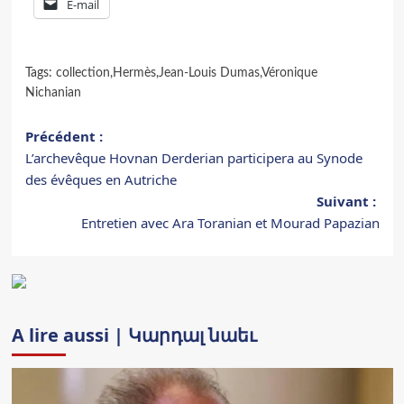
E-mail
Tags:
collection
,
Hermès
,
Jean-Louis Dumas
,
Véronique
Nichanian
Navigation
Précédent :
L’archevêque Hovnan Derderian participera au Synode
d’article
des évêques en Autriche
Suivant :
Entretien avec Ara Toranian et Mourad Papazian
A lire aussi | Կարդալ նաեւ