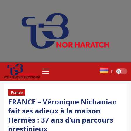
Aller
au
contenu
Menu
principal
MEDIA ARMÉNIEN INDÉPENDANT
France
FRANCE – Véronique Nichanian
fait ses adieux à la maison
Hermès : 37 ans d’un parcours
prestigieux