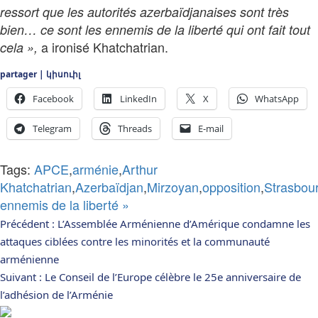
ressort que les autorités azerbaïdjanaises sont très
bien… ce sont les ennemis de la liberté qui ont fait tout
a ironisé Khatchatrian.
cela »,
partager | կիսուիլ
Facebook
LinkedIn
X
WhatsApp
Telegram
Threads
E-mail
Tags:
APCE
,
arménie
,
Arthur
Khatchatrian
,
Azerbaïdjan
,
Mirzoyan
,
opposition
,
Strasbou
ennemis de la liberté »
Navigation
Précédent :
L’Assemblée Arménienne d’Amérique condamne les
attaques ciblées contre les minorités et la communauté
d’article
arménienne
Suivant :
Le Conseil de l’Europe célèbre le 25e anniversaire de
l’adhésion de l’Arménie