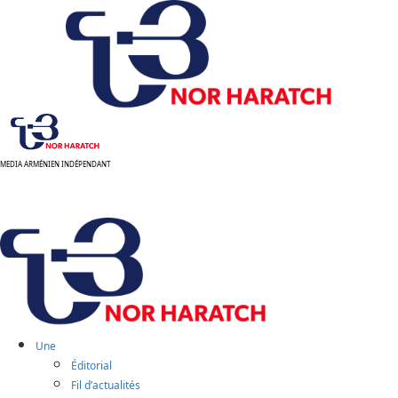
Aller
au
contenu
MEDIA ARMÉNIEN INDÉPENDANT
Menu
principal
Une
Éditorial
Fil d’actualités