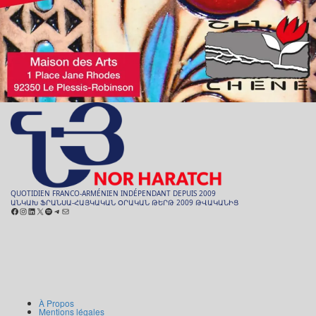
QUOTIDIEN FRANCO-ARMÉNIEN INDÉPENDANT DEPUIS 2009
ԱՆԿԱԽ ՖՐԱՆՍԱ-ՀԱՅԿԱԿԱՆ ՕՐԱԿԱՆ ԹԵՐԹ 2009 ԹՎԱԿԱՆԻՑ
Facebook
Instagram
LinkedIn
X
Spotify
Telegram
E-
mail
ARCHIVES
ԱՐԽԻՒ
À Propos
Mentions légales