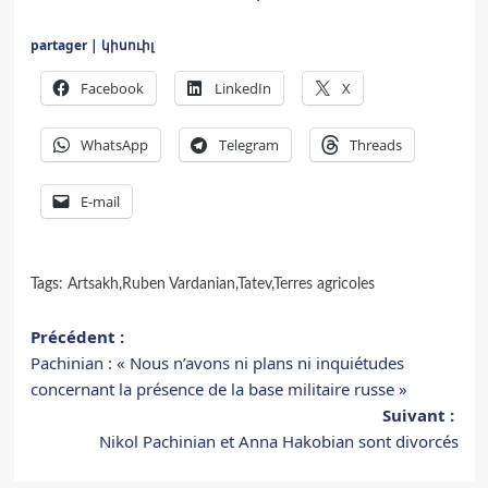
partager | կիսուիլ
Facebook
LinkedIn
X
WhatsApp
Telegram
Threads
E-mail
Tags:
Artsakh
,
Ruben Vardanian
,
Tatev
,
Terres agricoles
Navigation
Précédent :
Pachinian : « Nous n’avons ni plans ni inquiétudes
d’article
concernant la présence de la base militaire russe »
Suivant :
Nikol Pachinian et Anna Hakobian sont divorcés