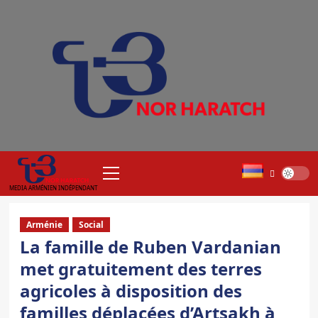
Aller
au
contenu
Menu
principal
MEDIA ARMÉNIEN INDÉPENDANT
Arménie
Social
La famille de Ruben Vardanian
met gratuitement des terres
agricoles à disposition des
familles déplacées d’Artsakh à