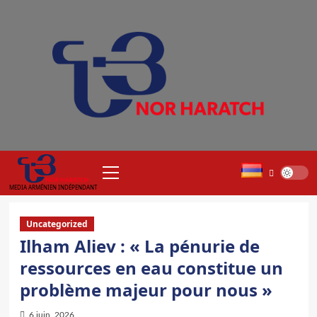
Aller
au
contenu
Menu
principal
MEDIA ARMÉNIEN INDÉPENDANT
Uncategorized
Ilham Aliev : « La pénurie de
ressources en eau constitue un
problème majeur pour nous »
6 juin, 2026