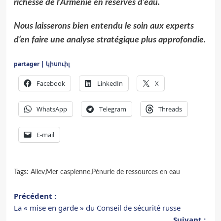
richesse de l’Arménie en réserves d’eau.
Nous laisserons bien entendu le soin aux experts
d’en faire une analyse stratégique plus approfondie.
partager | կիսուիլ
Facebook
LinkedIn
X
WhatsApp
Telegram
Threads
E-mail
Tags:
Aliev
,
Mer caspienne
,
Pénurie de ressources en eau
Navigation
Précédent :
La « mise en garde » du Conseil de sécurité russe
d’article
Suivant :