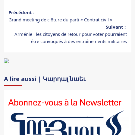
Navigation
Précédent :
Grand meeting de clôture du parti « Contrat civil »
d’article
Suivant :
Arménie : les citoyens de retour pour voter pourraient
être convoqués à des entraînements militaires
A lire aussi | Կարդալ նաեւ