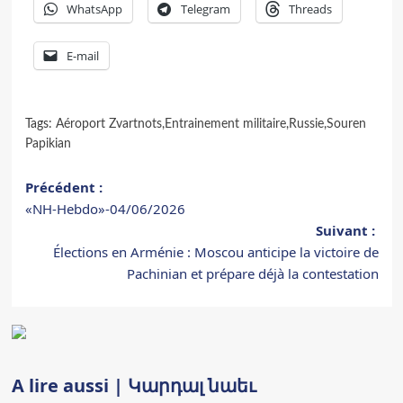
WhatsApp
Telegram
Threads
E-mail
Tags:
Aéroport Zvartnots
,
Entrainement militaire
,
Russie
,
Souren
Papikian
Navigation
Précédent :
«NH-Hebdo»-04/06/2026
d’article
Suivant :
Élections en Arménie : Moscou anticipe la victoire de
Pachinian et prépare déjà la contestation
A lire aussi | Կարդալ նաեւ