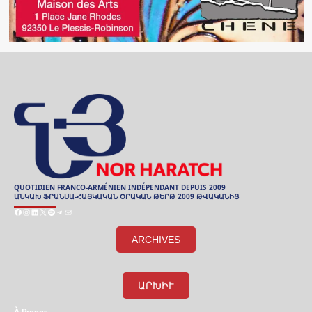
QUOTIDIEN FRANCO-ARMÉNIEN INDÉPENDANT DEPUIS 2009
ԱՆԿԱԽ ՖՐԱՆՍԱ-ՀԱՅԿԱԿԱՆ ՕՐԱԿԱՆ ԹԵՐԹ 2009 ԹՎԱԿԱՆԻՑ
Facebook
Instagram
LinkedIn
X
Spotify
Telegram
E-
mail
ARCHIVES
ԱՐԽԻՒ