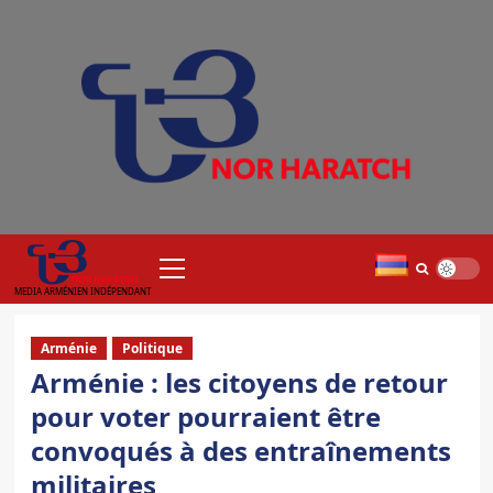
Aller
au
contenu
Menu
principal
MEDIA ARMÉNIEN INDÉPENDANT
Arménie
Politique
Arménie : les citoyens de retour
pour voter pourraient être
convoqués à des entraînements
militaires