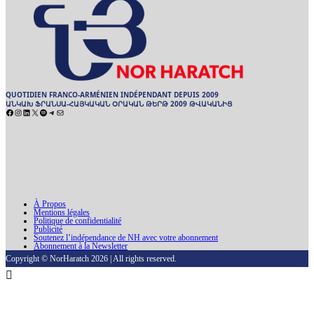
QUOTIDIEN FRANCO-ARMÉNIEN INDÉPENDANT DEPUIS 2009
ԱՆԿԱԽ ՖՐԱՆՍԱ-ՀԱՅԿԱԿԱՆ ՕՐԱԿԱՆ ԹԵՐԹ 2009 ԹՎԱԿԱՆԻՑ
Facebook
Instagram
LinkedIn
X
Spotify
Telegram
E-
mail
ARCHIVES
ԱՐԽԻՒ
À Propos
Mentions légales
Politique de confidentialité
Publicité
Soutenez l’indépendance de NH avec votre abonnement
Abonnement à la Newsletter
Copyright © NorHaratch 2026 | All rights reserved.