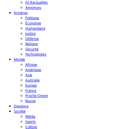
Fil d’actualités
Annonces
Arménie
Politique
Économie
Humanitaire
Justice
Défense
Religion
Sécurité
Technologies
Monde
Afrique
Amérique
Asie
Australie
Europe
France
Proche-Orient
Russie
Diaspora
Société
Média
Sports
Culture