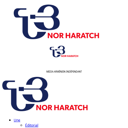
Aller
au
contenu
MEDIA ARMÉNIEN INDÉPENDANT
Menu
principal
Une
Éditorial