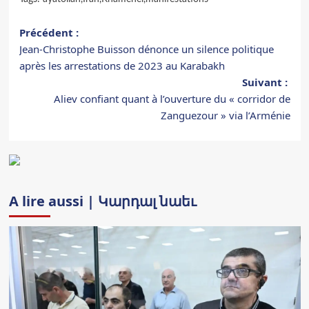
Navigation
Précédent :
Jean-Christophe Buisson dénonce un silence politique
d’article
après les arrestations de 2023 au Karabakh
Suivant :
Aliev confiant quant à l’ouverture du « corridor de
Zanguezour » via l’Arménie
A lire aussi | Կարդալ նաեւ