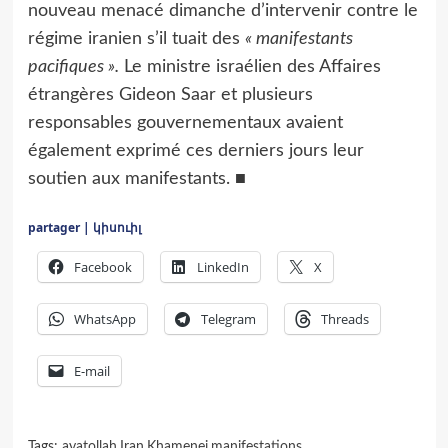
nouveau menacé dimanche d’intervenir contre le
régime iranien s’il tuait des
« manifestants
pacifiques ».
Le ministre israélien des Affaires
étrangères Gideon Saar et plusieurs
responsables gouvernementaux avaient
également exprimé ces derniers jours leur
soutien aux manifestants. ■
partager | կիսուիլ
Facebook
LinkedIn
X
WhatsApp
Telegram
Threads
E-mail
Tags:
ayatollah
,
Iran
,
Khamenei
,
manifestations