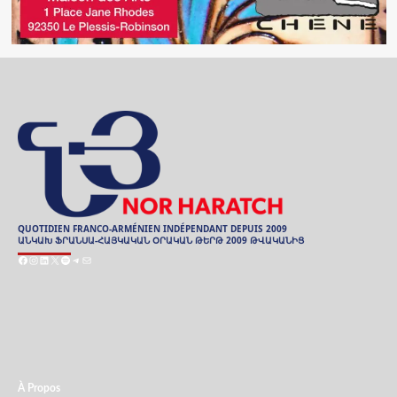
QUOTIDIEN FRANCO-ARMÉNIEN INDÉPENDANT DEPUIS 2009
ԱՆԿԱԽ ՖՐԱՆՍԱ-ՀԱՅԿԱԿԱՆ ՕՐԱԿԱՆ ԹԵՐԹ 2009 ԹՎԱԿԱՆԻՑ
Facebook
Instagram
LinkedIn
X
Spotify
Telegram
E-
mail
ARCHIVES
ԱՐԽԻՒ
À Propos