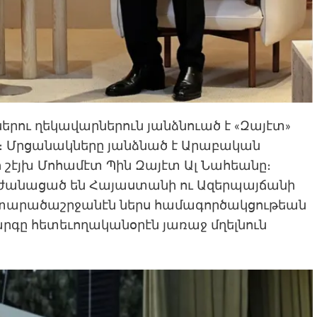
երու ղեկավարներուն յանձնուած է «Զայէտ»
։ Մրցանակները յանձնած է Արաբական
շէյխ Մոհամէտ Պին Զայէտ Ալ Նահեանը։
րժանացած են Հայաստանի ու Ազերպայճանի
տարածաշրջանէն ներս համագործակցութեան
րգը հետեւողականօրէն յառաջ մղելնուն