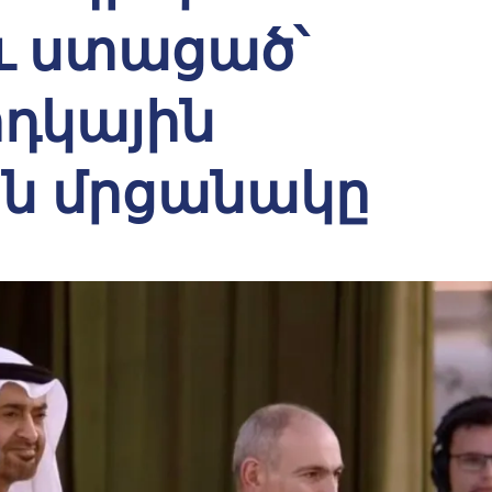
եւ ստացած՝
դկային
ան մրցանակը