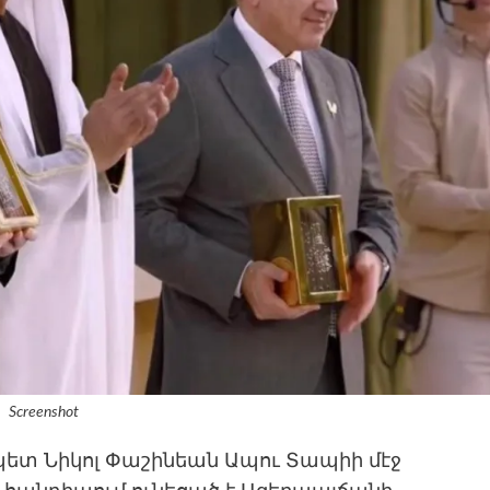
Screenshot
ետ Նիկոլ Փաշինեան Ապու Տապիի մէջ