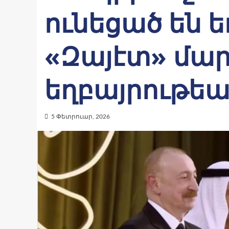
ունեցած են 
«Զայէտ» մար
եղբայրութե
5 Փետրուար, 2026