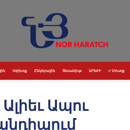
յին
Սփիւռք
Ընկերային
Տեսանիւթ
ԱՐԽԻՒ
✅ Մուտք
 Ալիեւ Ապու
անդիպում