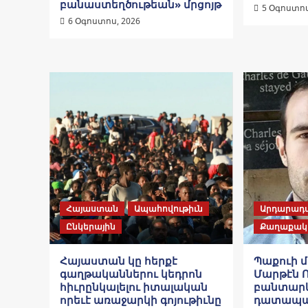
բանաստեղծութեան» մրցոյթ
5 Օգոստոս
6 Օգոստոս, 2026
Հայաստան
Ապահովութիւն
Արդարադ
Ընկերային
Քաղաքակ
Հայաստան կը հերքէ
Պաքուի 
գաղթականներու կեդրոն
Մարթէն 
հիւրընկալելու իտալական
բանտար
որեւէ առաջարկի գոյութիւնը
դատապա