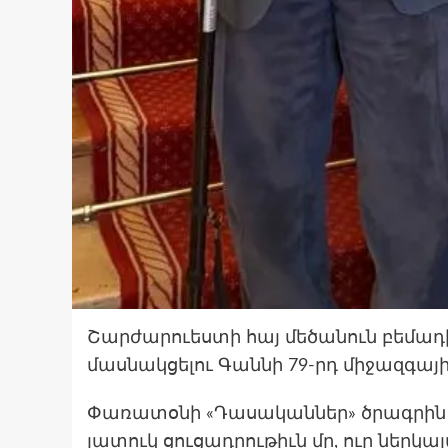
Շարժարուեստի հայ մեծանուն բեմադի
մասնակցելու Գաննի 79-րդ միջազգա
Փառատօնի «Դասականներ» ծրագրին մէ
յատուկ ցուցադրութիւն մը, ուր ներկ