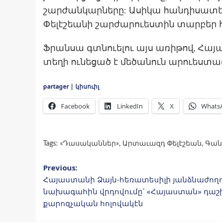
շարժանկարները: Ասիկա հանդիսատե
Փելէշեանի շարժարուեստին տարբեր 
Ֆրանսա գտնուելու այս առիթով, Հա
տեղի ունեցած է մեծանուն արուեստա
partager | կիսուիլ
Facebook
LinkedIn
X
Whats
Tags:
«Դասականներ»
,
Արտաւազդ Փելէշեան
,
Գան
Post
Previous:
Հայաստանի Ձայն-հեռատեսիլի յանձնաժող
navigation
նախագահին վրդովումը՝ «Հայաստան» դաշ
քարոզչական հոլովակէն