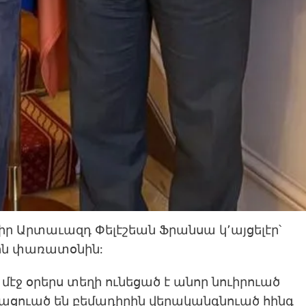
ր Արտաւազդ Փելէշեան Ֆրանսա կ՚այցելէր՝
յին փառատօնին:
ջ օրերս տեղի ունեցած է անոր նուիրուած
այացուած են բեմադիրին վերականգնուած հինգ