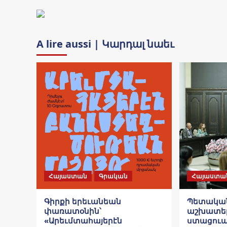
A lire aussi | Կարդալ նաեւ
Հայաստան
Գրական
Հայաստա
Գիրքի երեւանեան
Պետական
փառատօնին՝
աշխատել
«Արեւմտահայերէն
ստացուած