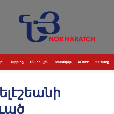
յին
Սփիւռք
Ընկերային
Տեսանիւթ
ԱՐԽԻՒ
✅ Մուտք
ելէշեանի
ւած