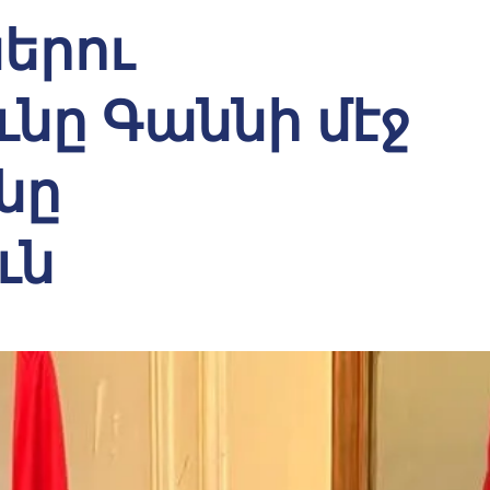
երու
ւնը Գաննի մէջ
ւնը
ւն