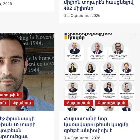
միլիոն տոլարէն հասցնելով
, 2026
402 միլիոնի
5 Օգոստոս, 2026
ատութիւն
ան
Ֆրանսա
Հայաստան
Քաղաքական
մէջ ֆրանսացի
Հայաստանի նոր
Ռիան 10 տարի
կառավարութեան կազմը
կութեան
գրեթէ անփոփոխ է
րտուեցաւ
4 Օգոստոս, 2026