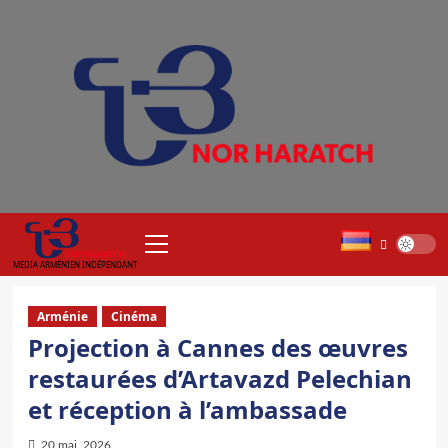
Aller
au
contenu
Menu
principal
MEDIA ARMÉNIEN INDÉPENDANT
Arménie
Cinéma
Projection à Cannes des œuvres
restaurées d’Artavazd Pelechian
et réception à l’ambassade
20 mai, 2026