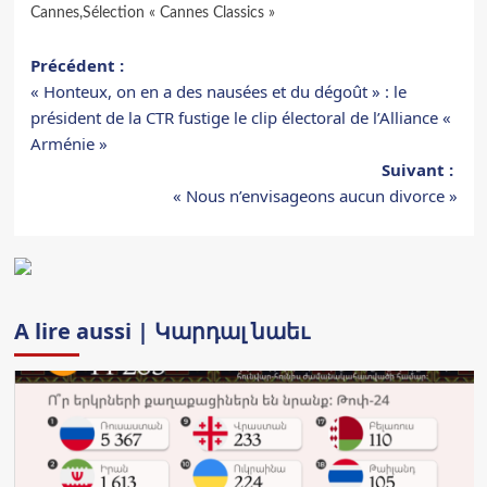
Cannes
,
Sélection « Cannes Classics »
Navigation
Précédent :
« Honteux, on en a des nausées et du dégoût » : le
d’article
président de la CTR fustige le clip électoral de l’Alliance «
Arménie »
Suivant :
« Nous n’envisageons aucun divorce »
A lire aussi | Կարդալ նաեւ