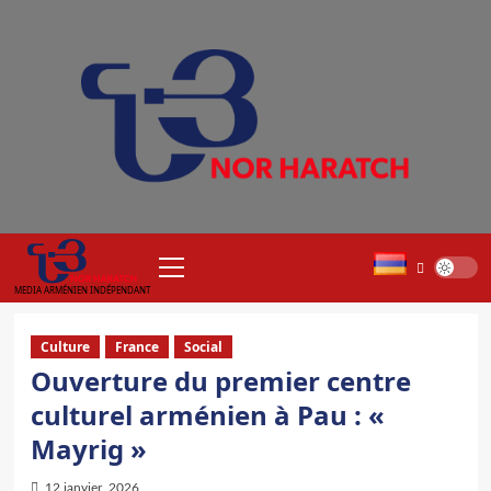
Aller
au
contenu
Menu
principal
MEDIA ARMÉNIEN INDÉPENDANT
Culture
France
Social
Ouverture du premier centre
culturel arménien à Pau : «
Mayrig »
12 janvier, 2026