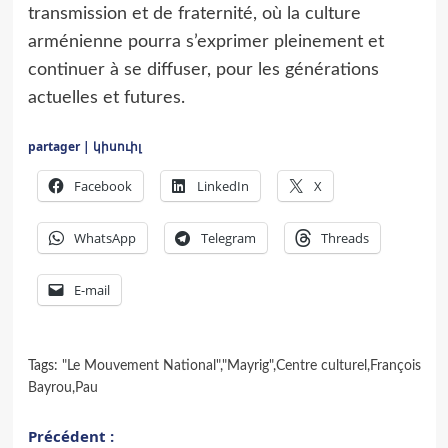
transmission et de fraternité, où la culture
arménienne pourra s’exprimer pleinement et
continuer à se diffuser, pour les générations
actuelles et futures.
partager | կիսուիլ
Facebook
LinkedIn
X
WhatsApp
Telegram
Threads
E-mail
Tags:
"Le Mouvement National"
,
"Mayrig"
,
Centre culturel
,
François
Bayrou
,
Pau
Navigation
Précédent :