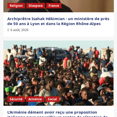
Religion
Diaspora
France
Archiprêtre Isahak Hékimian : un ministère de près
de 50 ans à Lyon et dans la Région Rhône-Alpes
6 août, 2026
Sécurité
Arménie
Social
L’Arménie dément avoir reçu une proposition
italienne pour accueillir un centre de rétention de