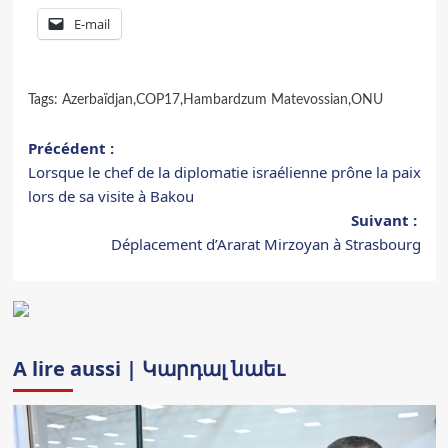
E-mail
Tags:
Azerbaïdjan
,
COP17
,
Hambardzum Matevossian
,
ONU
Navigation
Précédent :
Lorsque le chef de la diplomatie israélienne prône la paix
d’article
lors de sa visite à Bakou
Suivant :
Déplacement d’Ararat Mirzoyan à Strasbourg
A lire aussi | Կարդալ նաեւ