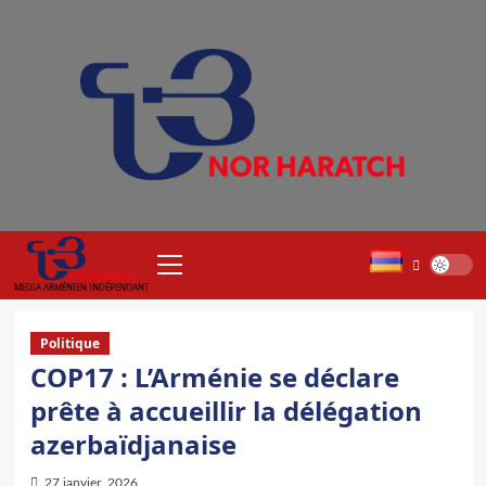
Aller
au
contenu
Menu
principal
MEDIA ARMÉNIEN INDÉPENDANT
Politique
COP17 : L’Arménie se déclare
prête à accueillir la délégation
azerbaïdjanaise
27 janvier, 2026